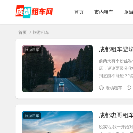
首页
市内租车
旅
首页
旅游租车
成都租车避
旅游租车
前两天有个粉丝私
店，评论两级分化
到底能不能碰？”说
老杨租车
成都忠哥租
旅游租车
说实话,我一开始