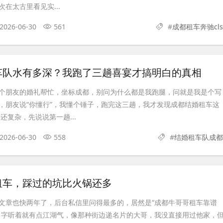
在太古里看见实...
2026-06-30
561
#
成都租车奔驰cls
车队水有多深？我跑了三趟喜宴才搞明白的真相
个朋友的婚礼帮忙，坐标成都，别问为什么都是我跑腿，问就是我是个写
，朋友说“你懂行”，我懂个锤子，跑完这三趟，我才发现成都结婚租车这
还复杂，先说说第一趟...
2026-06-30
558
#
结婚租车队成都
租车，踩过的坑比火锅还多
文章也快两年了，后台私信里问得最多的，居然是“成都牛哥哥租车靠谱
名字听着就有点江湖气，像那种街边递名片的大哥，我没直接用过他家，