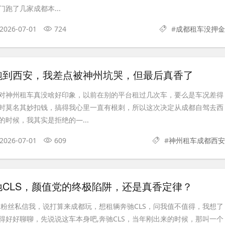
跑了几家成都本...
2026-07-01
724
#
成都租车没押金
跑到西安，我差点被神州坑哭，但最后真香了
对神州租车真没啥好印象，以前在别的平台租过几次车，要么是车况差得
时莫名其妙扣钱，搞得我心里一直有根刺，所以这次决定从成都自驾去西
时候，我其实是拒绝的—...
2026-07-01
609
#
神州租车成都西安
CLS，颜值党的终极陷阱，还是真香定律？
个粉丝私信我，说打算来成都玩，想租辆奔驰CLS，问我值不值得，我想了
得好好聊聊，先说说这车本身吧,奔驰CLS，当年刚出来的时候，那叫一个