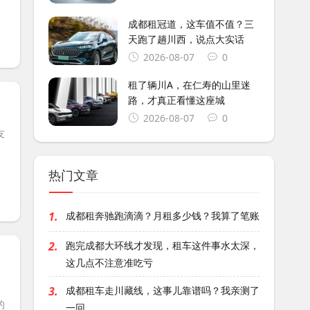
成都租冠道，这车值不值？三
天跑了趟川西，说点大实话
2026-08-07
0
租了辆川A，在仁寿的山里迷
路，才真正看懂这座城
2026-08-07
0
友
热门文章
1.
成都租奔驰跑滴滴？月租多少钱？我算了笔账
2.
跑完成都大环线才发现，租车这件事水太深，
这几点不注意准吃亏
3.
成都租车走川藏线，这事儿靠谱吗？我亲测了
的
一回