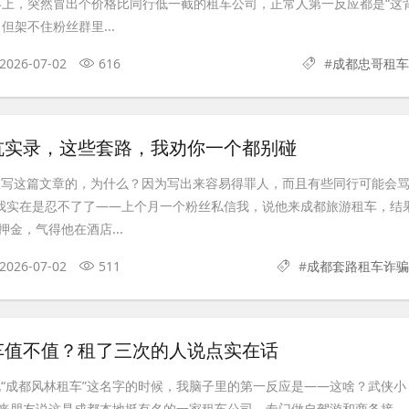
界上，突然冒出个价格比同行低一截的租车公司，正常人第一反应都是“这
但架不住粉丝群里...
2026-07-02
616
#
成都忠哥租车
坑实录，这些套路，我劝你一个都别碰
想写这篇文章的，为什么？因为写出来容易得罪人，而且有些同行可能会
但我实在是忍不了了——上个月一个粉丝私信我，说他来成都旅游租车，结
金，气得他在酒店...
2026-07-02
511
#
成都套路租车诈骗
车值不值？租了三次的人说点实在话
说“成都风林租车”这名字的时候，我脑子里的第一反应是——这啥？武侠小
来朋友说这是成都本地挺有名的一家租车公司，专门做自驾游和商务接