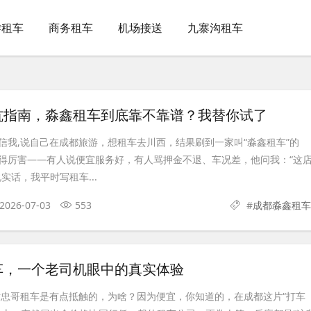
游租车
商务租车
机场接送
九寨沟租车
坑指南，淼鑫租车到底靠不靠谱？我替你试了
信我,说自己在成都旅游，想租车去川西，结果刷到一家叫“淼鑫租车”的
得厉害——有人说便宜服务好，有人骂押金不退、车况差，他问我：“这
实话，我平时写租车...
2026-07-03
553
#
成都淼鑫租车
车，一个老司机眼中的真实体验
对忠哥租车是有点抵触的，为啥？因为便宜，你知道的，在成都这片“打车