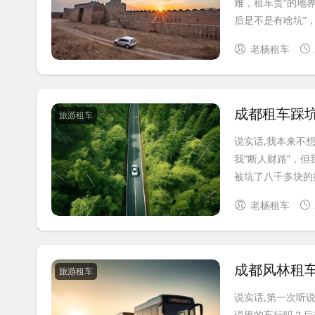
难，租车贵”的地
后是不是有啥坑”，
老杨租车
成都租车踩
旅游租车
说实话,我本来不
我“断人财路”，
被坑了八千多块的押
老杨租车
成都风林租
旅游租车
说实话,第一次听
说里的车行吗？后