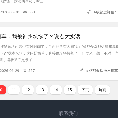
结论：这次的体验，有...
2026-06-30
568
#
成都运祥租车
租车，我被神州坑惨了？说点大实话
、接送这块内容也有段时间了，后台经常有人问我：“成都金堂那边租车靠
不？”我本来想，这问题简单，直接甩个链接算了，但后来一想，不对，
，读者又不是傻子...
2026-06-29
557
#
成都金堂神州租车
10
11
12
13
14
15
下页
尾页
联系我们