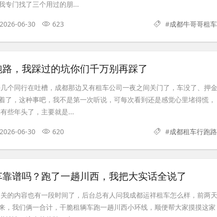
专门找了三个用过的朋...
2026-06-30
623
#
成都牛哥哥租车
跑路，我踩过的坑你们千万别再踩了
好几个同行在吐槽，成都那边又有租车公司一夜之间关门了，车没了、押
着了，这种事吧，我不是第一次听说，可每次看到还是感觉心里堵得慌，
有些年头了，主要就是...
2026-06-30
620
#
成都租车行跑路
车靠谱吗？跑了一趟川西，我把大实话全说了
相关的内容也有一段时间了，后台总有人问我成都运祥租车怎么样，前两
来，我们俩一合计，干脆租辆车跑一趟川西小环线，顺便帮大家摸摸这家