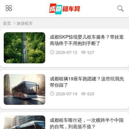
首页
旅游租车
成都SKP惊现婴儿租车服务？带娃逛
商场终于不用抱到手断了
2026-07-15
527
成都租辆19座车跑团建？这些坑我先
帮你踩了
2026-07-14
620
成都租车喀什还，一次横跨半个中国
的自驾，到底值不值？