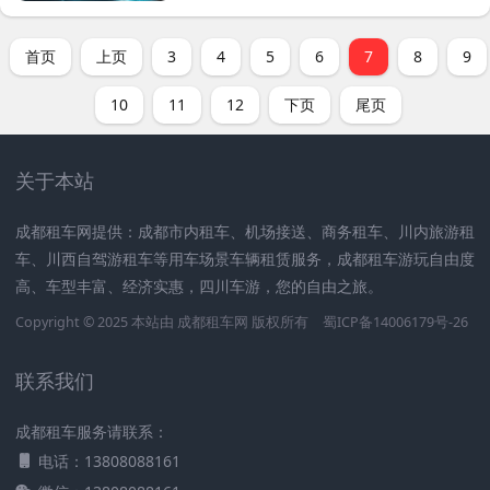
首页
上页
3
4
5
6
7
8
9
10
11
12
下页
尾页
关于本站
成都租车网提供：成都市内租车、机场接送、商务租车、川内旅游租
车、川西自驾游租车等用车场景车辆租赁服务，成都租车游玩自由度
高、车型丰富、经济实惠，四川车游，您的自由之旅。
Copyright © 2025 本站由
成都租车网
版权所有
蜀ICP备14006179号-26
联系我们
成都租车服务请联系：
电话：13808088161