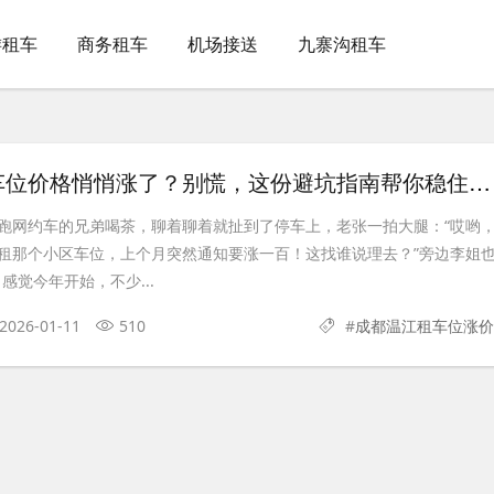
游租车
商务租车
机场接送
九寨沟租车
成都温江租车位价格悄悄涨了？别慌，这份避坑指南帮你稳住钱包！
跑网约车的兄弟喝茶，聊着聊着就扯到了停车上，老张一拍大腿：“哎哟
租那个小区车位，上个月突然通知要涨一百！这找谁说理去？”旁边李姐
感觉今年开始，不少...
2026-01-11
510
#
成都温江租车位涨价