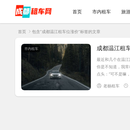
首页
市内租车
旅
首页
包含"成都温江租车位涨价"标签的文章
市内租车
最近和几个在温江
你是不知道，我常
点头：“可不是嘛，
老杨租车