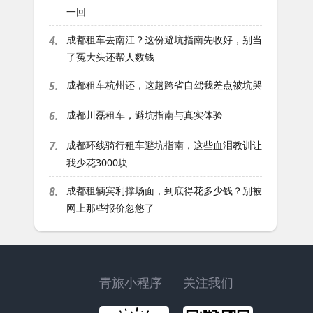
一回
4.
成都租车去南江？这份避坑指南先收好，别当
了冤大头还帮人数钱
5.
成都租车杭州还，这趟跨省自驾我差点被坑哭
6.
成都川磊租车，避坑指南与真实体验
7.
成都环线骑行租车避坑指南，这些血泪教训让
我少花3000块
8.
成都租辆宾利撑场面，到底得花多少钱？别被
网上那些报价忽悠了
青旅小程序
关注我们