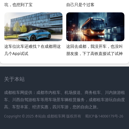
坑，也挖到了宝
自己只是个过客
这车位比车还难找？在成都用这
这回去成都，我没开车，也没叫
几个App试试
朋友接，下了高铁直接试了试神
马驹租车，这事儿挺有意思，聊
聊
关于本站
成都租车网提供：成都市内租车、机场接送、商务租车、川内旅游租
车、川西自驾游租车等用车场景车辆租赁服务，成都租车游玩自由度
高、车型丰富、经济实惠，四川车游，您的自由之旅。
Copyright © 2025 本站由
成都租车网
版权所有
蜀ICP备14006179号-26