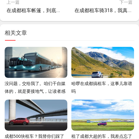
上一篇
下一篇
在成都租车帐篷，到底划不划算？我替你试了一回
在成都租车骑318，我真不建议你头脑发热就出发
相关文章
没问题，交给我了。咱们干自媒
哈啰在成都搞租车，这事儿靠谱
体的，就是要接地气，让读者感
吗
觉像是在跟老朋友唠嗑，而不是
念说明书。给你整了一篇，你看
看这味儿对不对
成都500块租车？我替你们踩了
租了成都大超的车，我差点忘了