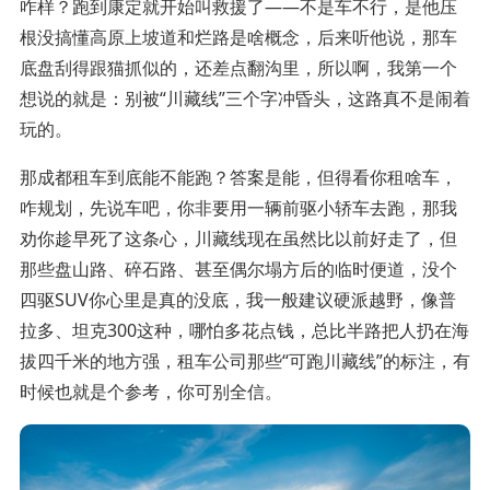
咋样？跑到康定就开始叫救援了——不是车不行，是他压
根没搞懂高原上坡道和烂路是啥概念，后来听他说，那车
底盘刮得跟猫抓似的，还差点翻沟里，所以啊，我第一个
想说的就是：别被“川藏线”三个字冲昏头，这路真不是闹着
玩的。
那成都租车到底能不能跑？答案是能，但得看你租啥车，
咋规划，先说车吧，你非要用一辆前驱小轿车去跑，那我
劝你趁早死了这条心，川藏线现在虽然比以前好走了，但
那些盘山路、碎石路、甚至偶尔塌方后的临时便道，没个
四驱SUV你心里是真的没底，我一般建议硬派越野，像普
拉多、坦克300这种，哪怕多花点钱，总比半路把人扔在海
拔四千米的地方强，租车公司那些“可跑川藏线”的标注，有
时候也就是个参考，你可别全信。