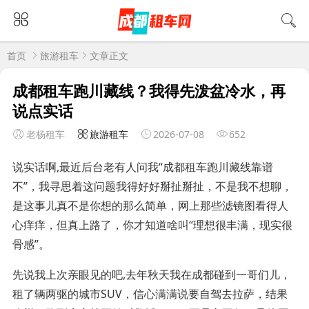
首页
旅游租车
文章正文
成都租车跑川藏线？我得先泼盆冷水，再
说点实话
老杨租车
旅游租车
2026-07-08
652
说实话啊,最近后台老有人问我“成都租车跑川藏线靠谱
不”，我寻思着这问题我得好好掰扯掰扯，不是我不想聊，
是这事儿真不是你想的那么简单，网上那些滤镜图看得人
心痒痒，但真上路了，你才知道啥叫“理想很丰满，现实很
骨感”。
先说我上次亲眼见的吧,去年秋天我在成都碰到一哥们儿，
租了辆两驱的城市SUV，信心满满说要自驾去拉萨，结果