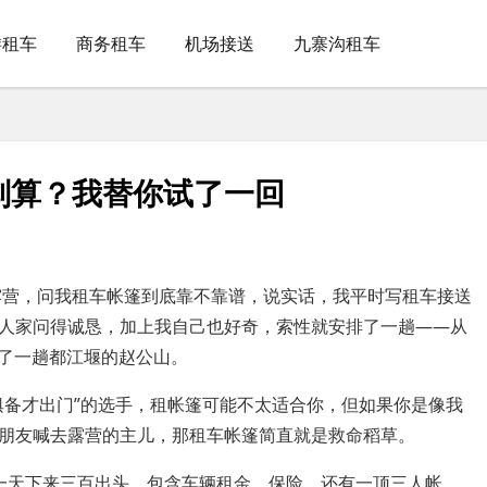
游租车
商务租车
机场接送
九寨沟租车
划算？我替你试了一回
露营，问我租车帐篷到底靠不靠谱，说实话，我平时写租车接送
人家问得诚恳，加上我自己也好奇，索性就安排了一趟——从
去了一趟都江堰的赵公山。
俱备才出门”的选手，租帐篷可能不太适合你，但如果你是像我
朋友喊去露营的主儿，那租车帐篷简直就是救命稻草。
，一天下来三百出头，包含车辆租金、保险，还有一顶三人帐