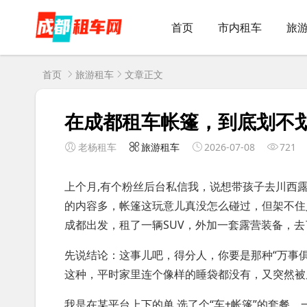
首页
市内租车
旅
首页
旅游租车
文章正文
在成都租车帐篷，到底划不
老杨租车
旅游租车
2026-07-08
721
上个月,有个粉丝后台私信我，说想带孩子去川西
的内容多，帐篷这玩意儿真没怎么碰过，但架不住
成都出发，租了一辆SUV，外加一套露营装备，
先说结论：这事儿吧，得分人，你要是那种“万事
这种，平时家里连个像样的睡袋都没有，又突然被
我是在某平台上下的单,选了个“车+帐篷”的套餐