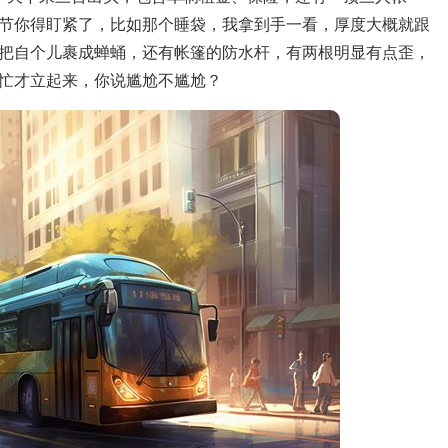
节你得盯紧了，比如那个睡袋，我拿到手一看，厚度大概就跟
把自个儿裹成蝉蛹，还有帐篷的防水杆，有两根明显有点歪，
忙才立起来，你说尴尬不尴尬？