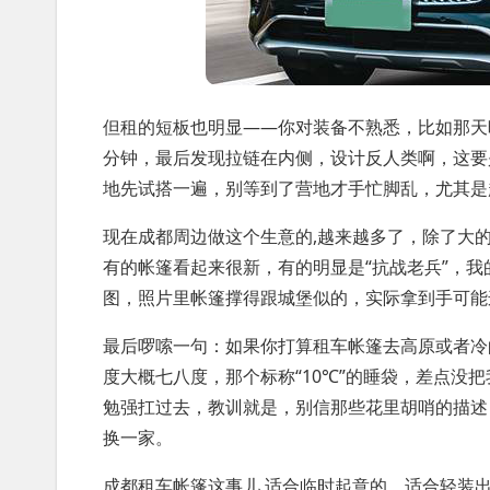
但租的短板也明显——你对装备不熟悉，比如那天
分钟，最后发现拉链在内侧，设计反人类啊，这要
地先试搭一遍，别等到了营地才手忙脚乱，尤其是
现在成都周边做这个生意的,越来越多了，除了大
有的帐篷看起来很新，有的明显是“抗战老兵”，
图，照片里帐篷撑得跟城堡似的，实际拿到手可能
最后啰嗦一句：如果你打算租车帐篷去高原或者冷
度大概七八度，那个标称“10℃”的睡袋，差点没
勉强扛过去，教训就是，别信那些花里胡哨的描述
换一家。
成都租车帐篷这事儿,适合临时起意的，适合轻装