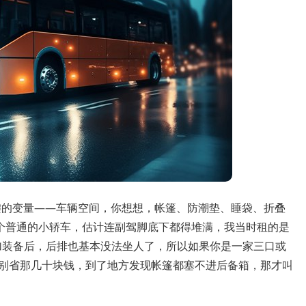
键的变量——车辆空间，你想想，帐篷、防潮垫、睡袋、折叠
个普通的小轿车，估计连副驾脚底下都得堆满，我当时租的是
加装备后，后排也基本没法坐人了，所以如果你是一家三口或
，别省那几十块钱，到了地方发现帐篷都塞不进后备箱，那才叫