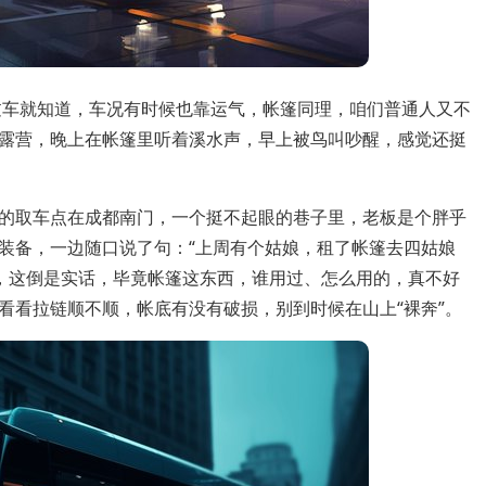
过车就知道，车况有时候也靠运气，帐篷同理，咱们普通人又不
露营，晚上在帐篷里听着溪水声，早上被鸟叫吵醒，感觉还挺
的取车点在成都南门，一个挺不起眼的巷子里，老板是个胖乎
装备，一边随口说了句：“上周有个姑娘，租了帐篷去四姑娘
想，这倒是实话，毕竟帐篷这东西，谁用过、怎么用的，真不好
看看拉链顺不顺，帐底有没有破损，别到时候在山上“裸奔”。