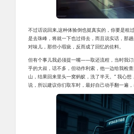
不过话说回来,这种体验倒也挺真实的，你要是租
是去珠峰，将就一下也过得去，而且说实话，那趟
对味儿，那些小瑕疵，反而成了回忆的佐料。
但有个事儿我必须提一嘴——取还流程，当时我订
乎的大叔，话不多，但动作利索，他一边给我检查
山，结果回来里头一窝蚂蚁，洗了半天。” 我心
说，所以建议你们取车时，最好自己动手翻一遍，