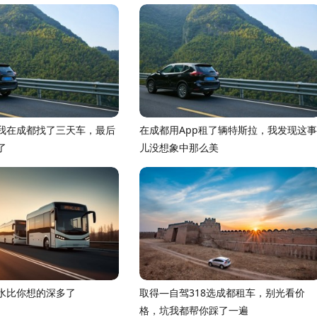
我在成都找了三天车，最后
在成都用App租了辆特斯拉，我发现这事
了
儿没想象中那么美
水比你想的深多了
取得—自驾318选成都租车，别光看价
格，坑我都帮你踩了一遍