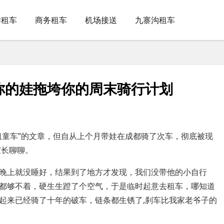
游租车
商务租车
机场接送
九寨沟租车
你的娃拖垮你的周末骑行计划
租童车”的文章，但自从上个月带娃在成都骑了次车，彻底被现
家长聊聊。
晚上就没睡好，结果到了地方才发现，我们没带他的小自行
都够不着，硬生生蹬了个空气，于是临时起意去租车，哪知道
起来已经骑了十年的破车，链条都生锈了,刹车比我家老爷子的