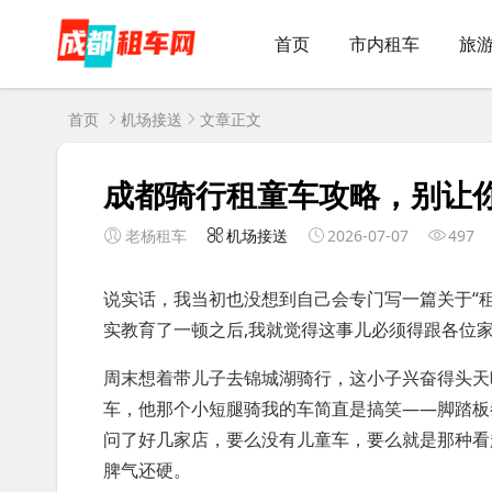
首页
市内租车
旅
首页
机场接送
文章正文
成都骑行租童车攻略，别让
老杨租车
机场接送
2026-07-07
497
说实话，我当初也没想到自己会专门写一篇关于“
实教育了一顿之后,我就觉得这事儿必须得跟各位
周末想着带儿子去锦城湖骑行，这小子兴奋得头天
车，他那个小短腿骑我的车简直是搞笑——脚踏板
问了好几家店，要么没有儿童车，要么就是那种看
脾气还硬。