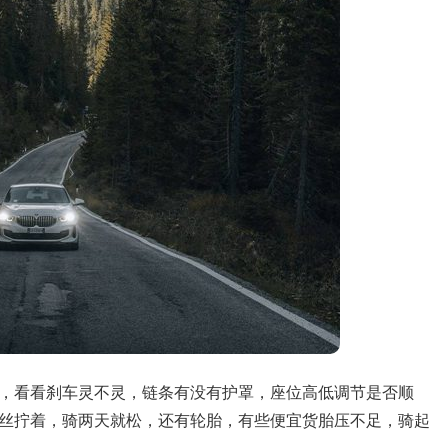
，看看刹车灵不灵，链条有没有护罩，座位高低调节是否顺
丝拧着，骑两天就松，还有轮胎，有些便宜货胎压不足，骑起