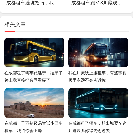
成都租车避坑指南，我在奔赢租车的真实经历，这些细节99%的人不知道
成都租车跑318川藏线，我劝你先别急着下单
相关文章
在成都租了辆车跑遂宁，结果半
我在川藏线上跑租车，有些事视
路上我直接把合同看穿了
频里永远不会告诉你
在成都，千万别轻易尝试小巴车
在成都租了辆车，想出城耍？这
租车，我怕你会上瘾
几道坎儿你得先迈过去