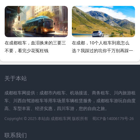
在成都租车，血泪换来的三要三
在成都，10个人租车到底怎么
不要，看完少花冤枉钱
选？我踩过的坑你千万别再踩一
次
关于本站
成都租车网提供：成都市内租车、机场接送、商务租车、川内旅游租
车、川西自驾游租车等用车场景车辆租赁服务，成都租车游玩自由度
高、车型丰富、经济实惠，四川车游，您的自由之旅。
Copyright © 2025 本站由
成都租车网
版权所有
蜀ICP备14006179号-26
联系我们