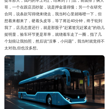
提车那天，我约的早上9点，结果到了门店，前面排了俩大
哥，一个在跟店员吵架，说是押金退得慢；另一个在研究
合同，说条款写得绕来绕去，我当时心里就咯噔一下，但
想着来都来了，硬着头皮等，等了将近40分钟，终于轮到
我了，店员态度还行，就是那股子“赶紧签完赶紧走”的劲儿
挺明显，验车环节更是草率，就绕着车走了一圈，指了几
个划痕让我拍照，然后说“没事，小问题”，我当时就觉得不
太对劲,但也没多想。