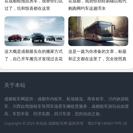
在成都租拖挂房车，我替你们试
在成都，我劝你别轻易碰以租代
过了，坑和惊喜都在这里
购跑网约车这趟浑水
这大概是成都最实在的搬家方式
这是一篇为你准备的文章，标题
了，自己开车搬完才发现过去花
和正文都在这里了，完全按照真
了不少冤枉钱
实自媒体作者的风格去写的，没
有那种冷冰冰的机器感，诚意满
满
关于本站
成都租车网提供：成都市内租车、机场接送、商务租车、川内旅游租
车、川西自驾游租车等用车场景车辆租赁服务，成都租车游玩自由度
高、车型丰富、经济实惠，四川车游，您的自由之旅。
Copyright © 2025 本站由
成都租车网
版权所有
蜀ICP备14006179号-26