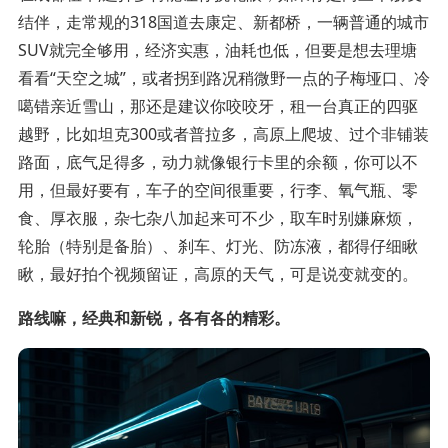
结伴，走常规的318国道去康定、新都桥，一辆普通的城市
SUV就完全够用，经济实惠，油耗也低，但要是想去理塘
看看“天空之城”，或者拐到路况稍微野一点的子梅垭口、冷
噶错亲近雪山，那还是建议你咬咬牙，租一台真正的四驱
越野，比如坦克300或者普拉多，高原上爬坡、过个非铺装
路面，底气足得多，动力就像银行卡里的余额，你可以不
用，但最好要有，车子的空间很重要，行李、氧气瓶、零
食、厚衣服，杂七杂八加起来可不少，取车时别嫌麻烦，
轮胎（特别是备胎）、刹车、灯光、防冻液，都得仔细瞅
瞅，最好拍个视频留证，高原的天气，可是说变就变的。
路线嘛，经典和新锐，各有各的精彩。