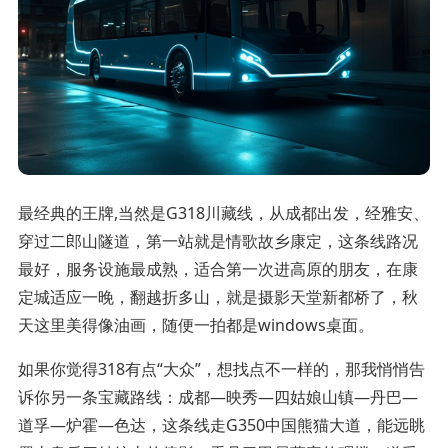
最经典的王牌,当然是G318川藏线，从成都出发，经雅安、
穿过二郎山隧道，第一站就是情歌故乡康定，这条线路况
最好，服务设施最成熟，适合第一次进高原的朋友，在康
定城适应一晚，翻越折多山，就是摄影天堂新都桥了，秋
天这里美得像油画，随便一拍都是windows桌面。
如果你觉得318有点“大众”，想找点不一样的，那我悄悄告
诉你另一条宝藏路线：成都—映秀—四姑娘山镇—丹巴—
道孚—炉霍—色达，这条线走G350中国熊猫大道，能远眺