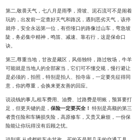
第二,敬畏天气，七八月是雨季，滑坡、泥石流可不是闹着
玩的，出发前一定查好天气和路况，遇到恶劣天气，该停
就停，安全永远第一位，有些垭口的路像过山车，弯急坡
陡，务必集中精神，鸣笛、减速、靠右行，这是保命口
诀。
第三,尊重当地，甘孜是藏区，风俗独特，路过牧场，牛羊
可能就是当地人的全部家当，它们可不懂交规，慢行避让
是必须的，拍照，特别是拍人、拍寺庙，一定要先征得同
意，你的尊重，会换来更友善的回应。
说说钱的事儿,租车费用、油费、过路费是明账，预算要打
足，但更关键的是，
保险一定要买全！
特别是高额的第三
者责任险和车辆损失险，高原修车，又贵又麻烦，一份保
险能让你玩得没有后顾之忧。
说到底,从成都租车去甘孜，买的不是那几天的交通工具，