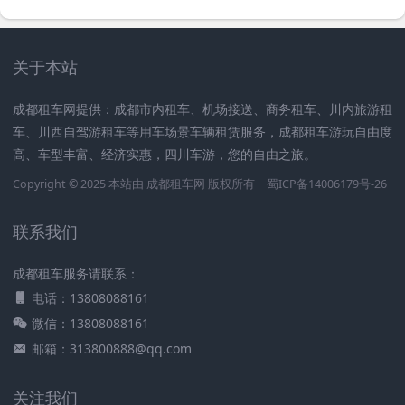
关于本站
成都租车网提供：成都市内租车、机场接送、商务租车、川内旅游租
车、川西自驾游租车等用车场景车辆租赁服务，成都租车游玩自由度
高、车型丰富、经济实惠，四川车游，您的自由之旅。
Copyright © 2025 本站由
成都租车网
版权所有
蜀ICP备14006179号-26
联系我们
成都租车服务请联系：
电话：13808088161
微信：13808088161
邮箱：313800888@qq.com
关注我们