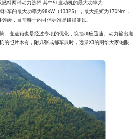
G双燃料两种动力选择 其中5L发动机的最大功率为
G双燃料车的最大功率为98kW（133PS），最大扭矩为170Nm，
性评级，目前唯一的可信标准是碰撞测试。
势。变速箱也是经过专项的优化，换挡响应迅速、动力输出顺
机的照片木有，附几张成都车展时，远景X3的图给大家饱眼