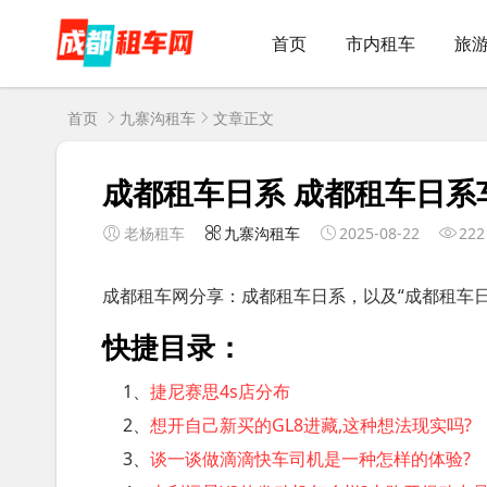
首页
市内租车
旅
首页
九寨沟租车
文章正文
成都租车日系 成都租车日系
老杨租车
九寨沟租车
2025-08-22
222
成都租车网分享：成都租车日系，以及“成都租车
快捷目录：
1、
捷尼赛思4s店分布
2、
想开自己新买的GL8进藏,这种想法现实吗?
3、
谈一谈做滴滴快车司机是一种怎样的体验?