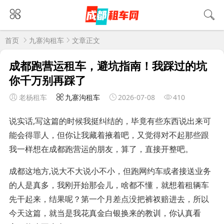
首页
九寨沟租车
文章正文
成都跑营运租车，避坑指南！我踩过的坑
你千万别再踩了
老杨租车
九寨沟租车
2026-07-08
410
说实话,写这篇的时候我挺纠结的，毕竟有些东西说出来可
能会得罪人，但你让我藏着掖着吧，又觉得对不起那些跟
我一样想在成都跑营运的朋友，算了，直接开整吧。
成都这地方,说大不大说小不小，但跑网约车或者接送业务
的人是真多，我刚开始那会儿，啥都不懂，就想着租辆车
先干起来，结果呢？第一个月差点没把裤衩赔进去，所以
今天这篇，就当是我花真金白银换来的教训，你认真看