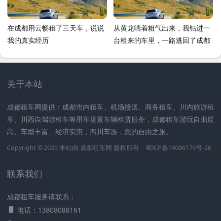
在成都用云畅租了三天车，说说
从黄龙喘着粗气出来，我钻进一
我的真实经历
台租来的车里，一路逃回了成都
关于本站
成都租车网提供：成都市内租车、机场接送、商务租车、川内旅游租
车、川西自驾游租车等用车场景车辆租赁服务，成都租车游玩自由度
高、车型丰富、经济实惠，四川车游，您的自由之旅。
Copyright © 2025 本站由
成都租车网
版权所有
蜀ICP备14006179号-26
联系我们
成都租车服务请联系：
电话：13808088161