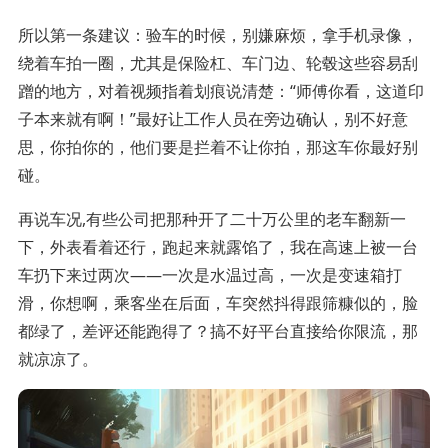
所以第一条建议：验车的时候，别嫌麻烦，拿手机录像，
绕着车拍一圈，尤其是保险杠、车门边、轮毂这些容易刮
蹭的地方，对着视频指着划痕说清楚：“师傅你看，这道印
子本来就有啊！”最好让工作人员在旁边确认，别不好意
思，你拍你的，他们要是拦着不让你拍，那这车你最好别
碰。
再说车况,有些公司把那种开了二十万公里的老车翻新一
下，外表看着还行，跑起来就露馅了，我在高速上被一台
车扔下来过两次——一次是水温过高，一次是变速箱打
滑，你想啊，乘客坐在后面，车突然抖得跟筛糠似的，脸
都绿了，差评还能跑得了？搞不好平台直接给你限流，那
就凉凉了。