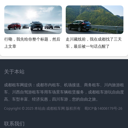
行嘞，我先给你整个标题，然后
走川藏线前，我在成都找了三天
上文章
车，最后被一句话点醒了
关于本站
成都租车网提供：成都市内租车、机场接送、商务租车、川内旅游租
车、川西自驾游租车等用车场景车辆租赁服务，成都租车游玩自由度
高、车型丰富、经济实惠，四川车游，您的自由之旅。
Copyright © 2025 本站由
成都租车网
版权所有
蜀ICP备14006179号-26
联系我们