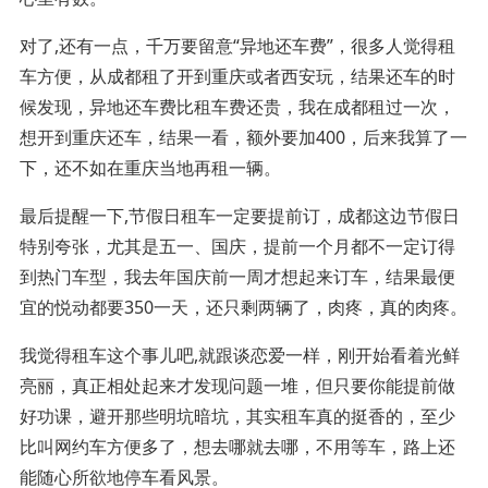
对了,还有一点，千万要留意“异地还车费”，很多人觉得租
车方便，从成都租了开到重庆或者西安玩，结果还车的时
候发现，异地还车费比租车费还贵，我在成都租过一次，
想开到重庆还车，结果一看，额外要加400，后来我算了一
下，还不如在重庆当地再租一辆。
最后提醒一下,节假日租车一定要提前订，成都这边节假日
特别夸张，尤其是五一、国庆，提前一个月都不一定订得
到热门车型，我去年国庆前一周才想起来订车，结果最便
宜的悦动都要350一天，还只剩两辆了，肉疼，真的肉疼。
我觉得租车这个事儿吧,就跟谈恋爱一样，刚开始看着光鲜
亮丽，真正相处起来才发现问题一堆，但只要你能提前做
好功课，避开那些明坑暗坑，其实租车真的挺香的，至少
比叫网约车方便多了，想去哪就去哪，不用等车，路上还
能随心所欲地停车看风景。