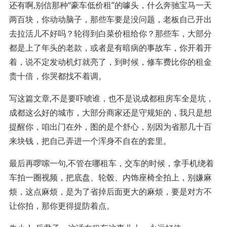
还有啊,别信那种“豪车低价租”的噱头，什么奔驰宝马一天
两百块，你动动脑子，那些车要是没问题，老板自己开出
去拉活儿不好吗？轮得到白菜价租给你？那些车，大部分
都是上了年头的老款，或者是有暗病的事故车，你开着开
着，说不定发动机灯就亮了，到时候，修车费比你的租金
贵十倍，你哭都找不着调。
写这篇文章,不是要吓唬谁，也不是说成都租房车全是坑，
成都这么好的城市，大部分商家还是守规矩的，我只是想
提醒你，咱出门在外，图的是个舒心，别因为省那几十百
来块钱，把自己弄进一个浑身不自在的套里。
最后再啰嗦一句,不管在哪租车，交车的时候，拿手机绕着
车拍一圈视频，把底盘、轮毂、内饰座椅全拍上，别嫌麻
烦，这点麻烦，是为了省掉后面更大的麻烦，要是对方不
让你拍，那你更得提防着点。