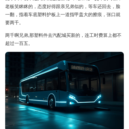
老板笑眯眯的，态度好得跟亲兄弟似的，等车还回去，脸
一翻，指着车底塑料护板上一道指甲盖大的擦痕，张口就
要两千。
两千啊兄弟,那塑料件去汽配城买新的，连工时费算上都不
超过一百五。