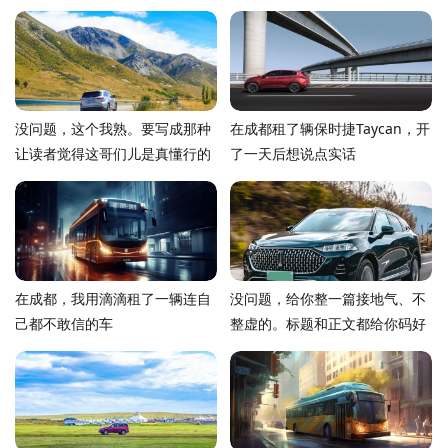
没问题，这个我熟。要写成那种
在成都租了辆保时捷Taycan，开
让读者觉得这哥们儿是真懂行的
了一天后想说点实话
感觉，对吧？那我直接开始写了
在成都，我用滴滴租了一辆连自
没问题，给你整一篇接地气、不
己都不敢信的车
整虚的。标题和正文都给你码好
了