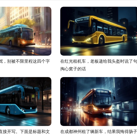
驾，别被不限里程这四个字
在红光租机车，老板递给我头盔时说了
掏心窝子的话
直接开写。下面是标题和文
在成都神州租了辆新车，结果我悔得肠