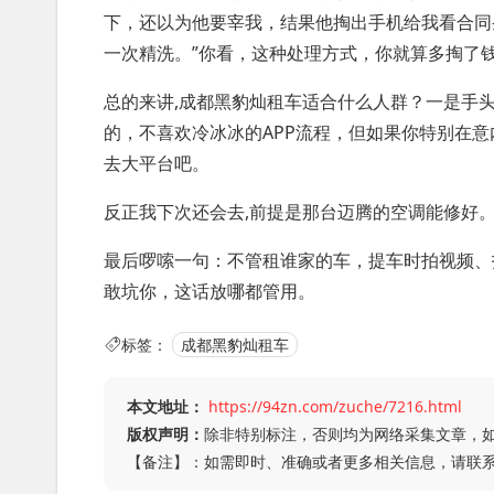
下，还以为他要宰我，结果他掏出手机给我看合同
一次精洗。”你看，这种处理方式，你就算多掏了
总的来讲,成都黑豹灿租车适合什么人群？一是手
的，不喜欢冷冰冰的APP流程，但如果你特别在意
去大平台吧。
反正我下次还会去,前提是那台迈腾的空调能修好
最后啰嗦一句：不管租谁家的车，提车时拍视频、
敢坑你，这话放哪都管用。
标签：
成都黑豹灿租车
本文地址：
https://94zn.com/zuche/7216.html
版权声明：
除非特别标注，否则均为网络采集文章，
【备注】：如需即时、准确或者更多相关信息，请联