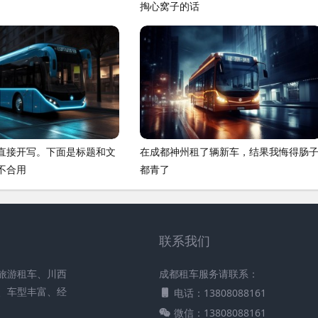
掏心窝子的话
直接开写。下面是标题和文
在成都神州租了辆新车，结果我悔得肠
不合用
都青了
联系我们
旅游租车、川西
成都租车服务请联系：
、车型丰富、经
电话：13808088161
微信：13808088161