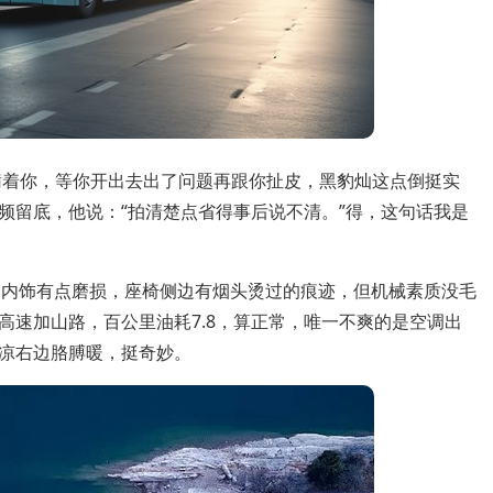
瞒着你，等你开出去出了问题再跟你扯皮，黑豹灿这点倒挺实
频留底，他说：“拍清楚点省得事后说不清。”得，这句话我是
嘛，内饰有点磨损，座椅侧边有烟头烫过的痕迹，但机械素质没毛
高速加山路，百公里油耗7.8，算正常，唯一不爽的是空调出
凉右边胳膊暖，挺奇妙。