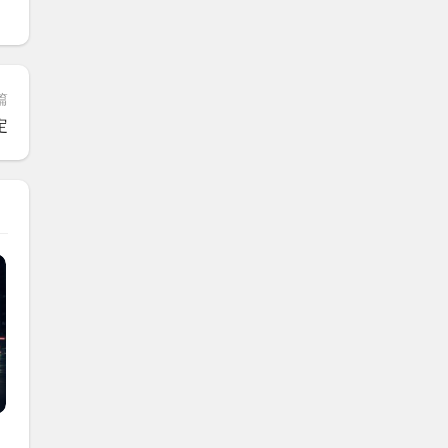
篇
定
句