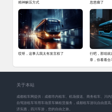
精神解压方式
忽悠瘸了
哎呀，这事儿我太有发言权了
行吧，那咱就
章，你看看合
关于本站
成都租车网提供：成都市内租车、机场接送、商务租车、川内
自驾游租车等用车场景车辆租赁服务，成都租车游玩自由度高
济实惠，四川车游，您的自由之旅。