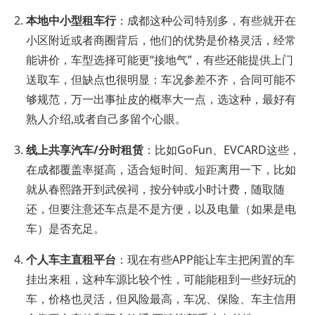
本地中小型租车行
：成都这种公司特别多，有些就开在
小区附近或者商圈背后，他们的优势是价格灵活，经常
能讲价，车型选择可能更“接地气”，有些还能提供上门
送取车，但缺点也很明显：车况参差不齐，合同可能不
够规范，万一出事扯皮的概率大一点，选这种，最好有
熟人介绍,或者自己多留个心眼。
线上共享汽车/分时租赁
：比如GoFun、EVCARD这些，
在成都覆盖率挺高，适合短时间、短距离用一下，比如
就从春熙路开到武侯祠，按分钟或小时计费，随取随
还，但要注意还车点是不是方便，以及电量（如果是电
车）是否充足。
个人车主直租平台
：现在有些APP能让车主把闲置的车
挂出来租，这种车源比较个性，可能能租到一些好玩的
车，价格也灵活，但风险最高，车况、保险、车主信用