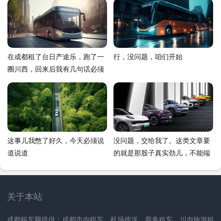
在成都租了台日产途乐，跑了一
行，没问题，咱们开始
圈川西，回来后我有几句话必须
要说
这事儿我憋了好久，今天必须说
没问题，交给我了。这类文章要
道说道
的就是那股子真实劲儿，不能端
着。我这就给你整一篇，保准接
地气，读着就像老朋友在跟你唠
嗑
关于本站
成都租车网提供：成都市内租车、机场接送、商务租车、川内旅游租