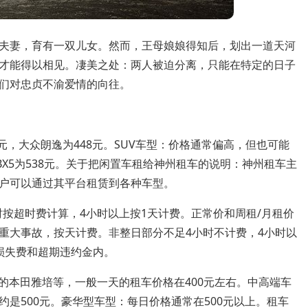
夫妻，育有一双儿女。然而，王母娘娘得知后，划出一道天河
才能得以相见。凄美之处：两人被迫分离，只能在特定的日子
们对忠贞不渝爱情的向往。
元，大众朗逸为448元。SUV车型：价格通常偏高，但也可能
BX5为538元。关于把闲置车租给神州租车的说明：神州租车主
户可以通过其平台租赁到各种车型。
时按超时费计算，4小时以上按1天计费。正常价和周租/月租价
重大事故，按天计费。非整日部分不足4小时不计费，4小时以
损失费和超期违约金内。
右的本田雅培等，一般一天的租车价格在400元左右。中高端车
约是500元。豪华型车型：每日价格通常在500元以上。租车