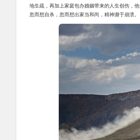
地生疏，再加上家庭包办婚姻带来的人生创伤，他
忽而想自杀，忽而想出家当和尚，精神濒于崩溃。