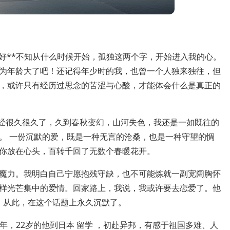
来可好**不知从什么时候开始，孤独这两个字，开始进入我的心。
为年龄大了吧！还记得年少时的我，也曾一个人独来独往，但
，或许只有经历过思念的苦涩与心酸，才能体会什么是真正的
已经很久很久了，久到春秋变幻，山河失色，我还是一如既往的
。 一份沉默的爱，既是一种无言的沧桑，也是一种守望的惆
你放在心头，百转千回了无数个春暖花开。
魔力。我明白自己宁愿抱残守缺，也不可能炼就一副宽阔胸怀
样光芒集中的爱情。回家路上，我说，我或许要去恋爱了。他
了。从此，在这个话题上永久沉默了。
4年，22岁的他到日本 留学 ，初赴异邦，有感于祖国多难、人