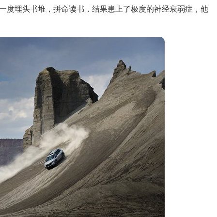
一度埋头书堆，拼命读书，结果患上了极度的神经衰弱症，他