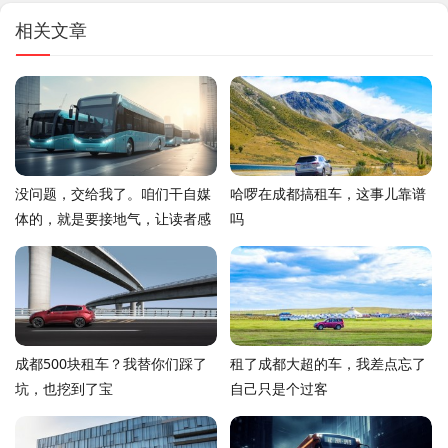
相关文章
没问题，交给我了。咱们干自媒
哈啰在成都搞租车，这事儿靠谱
体的，就是要接地气，让读者感
吗
觉像是在跟老朋友唠嗑，而不是
念说明书。给你整了一篇，你看
看这味儿对不对
成都500块租车？我替你们踩了
租了成都大超的车，我差点忘了
坑，也挖到了宝
自己只是个过客