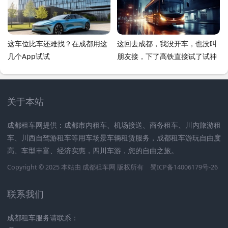
这车位比车还难找？在成都用这
这回去成都，我没开车，也没叫
几个App试试
朋友接，下了高铁直接试了试神
马驹租车，这事儿挺有意思，聊
聊
关于本站
成都租车网提供：成都市内租车、机场接送、商务租车、川内旅游租
车、川西自驾游租车等用车场景车辆租赁服务，成都租车游玩自由度
高、车型丰富、经济实惠，四川车游，您的自由之旅。
Copyright © 2025 本站由
成都租车网
版权所有
蜀ICP备14006179号-26
联系我们
成都租车服务请联系：