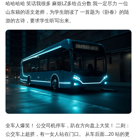
哈哈哈哈 笑话我很多 麻烦LZ多给点分数 我一定尽力 一位
山东籍的语文老师，为学生朗读了 一首题为《卧春》的陆
游的古诗，要求学生听写出来。
全车人爆笑！ 公交司机停车，趴在方向盘上大笑！ 二则：
公交车上超挤，有一女人站在门口。 从车后面...20 站的更