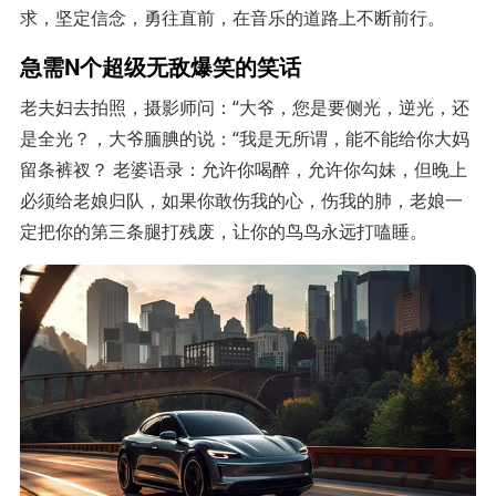
求，坚定信念，勇往直前，在音乐的道路上不断前行。
急需N个超级无敌爆笑的笑话
老夫妇去拍照，摄影师问：“大爷，您是要侧光，逆光，还
是全光？，大爷腼腆的说：“我是无所谓，能不能给你大妈
留条裤衩？ 老婆语录：允许你喝醉，允许你勾妹，但晚上
必须给老娘归队，如果你敢伤我的心，伤我的肺，老娘一
定把你的第三条腿打残废，让你的鸟鸟永远打嗑睡。