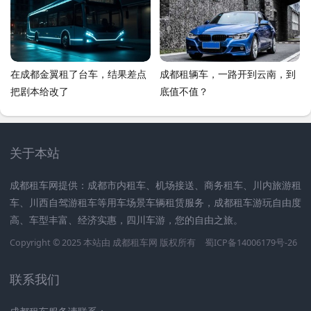
在成都金翼租了台车，结果差点
成都租辆车，一路开到云南，到
把剧本给改了
底值不值？
关于本站
成都租车网提供：成都市内租车、机场接送、商务租车、川内旅游租
车、川西自驾游租车等用车场景车辆租赁服务，成都租车游玩自由度
高、车型丰富、经济实惠，四川车游，您的自由之旅。
Copyright © 2025 本站由
成都租车网
版权所有
蜀ICP备14006179号-26
联系我们