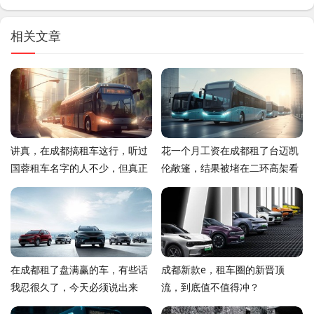
相关文章
讲真，在成都搞租车这行，听过
花一个月工资在成都租了台迈凯
国蓉租车名字的人不少，但真正
伦敞篷，结果被堵在二环高架看
用过的人，评价真是两极分化
老大爷下象棋
在成都租了盘满赢的车，有些话
成都新款e，租车圈的新晋顶
我忍很久了，今天必须说出来
流，到底值不值得冲？