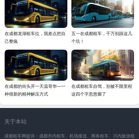
的。得让读者觉得，嘿，这老哥
懂行，说的是人话
在成都龙湖租车位，我差点把自
五一在成都租车，千万别踩这几
己整疯
个坑！
在成都的街头开一天温哥华—一
在成都租车自驾，别被不限里程
种很新的精神解压方式
这四个字忽悠瘸了
关于本站
成都租车网提供：成都市内租车、机场接送、商务租车、川内旅游租