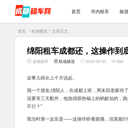
首页
市内租车
旅
首页
机场接送
文章正文
绵阳租车成都还，这操作到
老杨租车
机场接送
2026-06-02
586
这事儿得从上个月说起。
我一个朋友,绵阳人，在成都上班，周末回老家待
说要等三天配件，他急得跟热锅上的蚂蚁似的，跑
不行？”
我当时第一反应是——这操作听着挺骚，但真能行