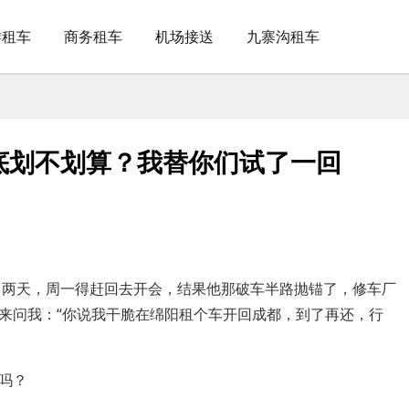
游租车
商务租车
机场接送
九寨沟租车
底划不划算？我替你们试了一回
了两天，周一得赶回去开会，结果他那破车半路抛锚了，修车厂
来问我：“你说我干脆在绵阳租个车开回成都，到了再还，行
吗？