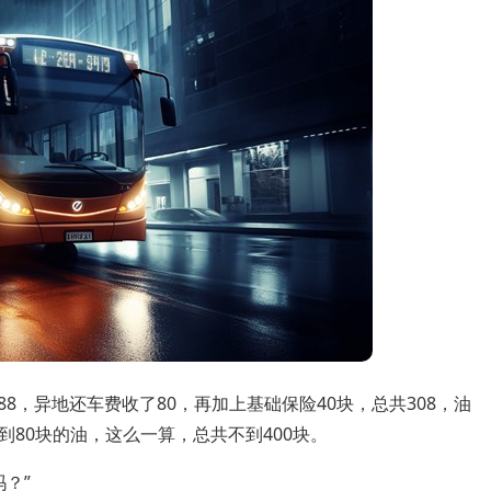
88，异地还车费收了80，再加上基础保险40块，总共308，油
80块的油，这么一算，总共不到400块。
？”