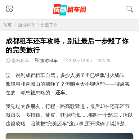
首页
旅游租车
文章正文
成都租车还车攻略，别让最后一步毁了你
的完美旅行
老杨租车
旅游租车
2025-12-05
528
哎，说到成都租车自驾，多少人脑子里已经飘过火锅味、
熊猫崽和青城山的幽静了？但咱今天不聊这些——聊点实
在的，却总被忽略的：
还车
。
我见过太多朋友，行程一路高歌猛进，最后却在还车环节
栽跟头：多扣钱、扯皮、耽误航班……那叫一个憋屈，所以
这篇攻略，咱就把“完美还车”这点事,掰开揉碎了说清楚。