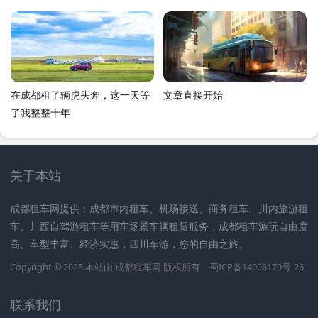
了
在成都租了辆虎头奔，这一天等
文章直接开始
了我整整十年
关于本站
成都租车网提供：成都市内租车、机场接送、商务租车、川内旅游租
车、川西自驾游租车等用车场景车辆租赁服务，成都租车游玩自由度
高、车型丰富、经济实惠，四川车游，您的自由之旅。
Copyright © 2025 本站由
成都租车网
版权所有
蜀ICP备14006179号-26
联系我们