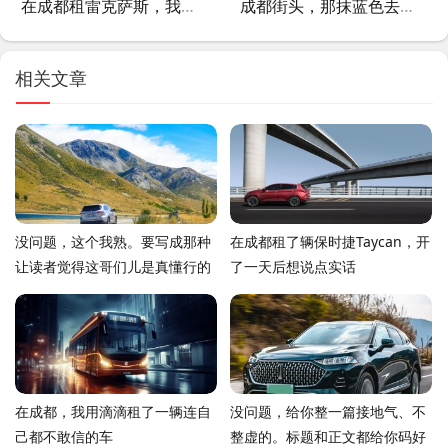
在成都租雷克萨斯，我劝你别只看价格！这些坑我替你踩过了
成都街头，那抹蓝色去哪儿了？联动云租车消失背后的城市出行变局
相关文章
没问题，这个我熟。要写成那种
在成都租了辆保时捷Taycan，开
让读者觉得这哥们儿是真懂行的
了一天后想说点实话
感觉，对吧？那我直接开始写了
在成都，我用滴滴租了一辆连自
没问题，给你整一篇接地气、不
己都不敢信的车
整虚的。标题和正文都给你码好