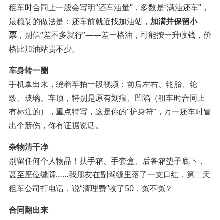
租车时合同上一般会写明“还车油量”，多数是“满油还车”，
最稳妥的做法是：还车前就近找加油站，
加满并保留小
票
，别信“差不多就行”——差一格油，可能按一升收钱，价
格比加油站贵不少。
车身转一圈
手机拿出来，绕着车拍一段视频：前后左右、轮胎、轮
毂、玻璃、车顶，特别是原有划痕、凹陷（租车时合同上
有标注的），重点特写，这是你的“护身符”，万一还车时冒
出个新伤，你有证据说话。
杂物清干净
别留任何个人物品！扶手箱、手套盒、后备箱垫子底下，
甚至座位缝隙……我朋友在副驾缝里落了一支口红，第二天
租车公司打电话，说“清理费”收了50，冤不冤？
合同翻出来