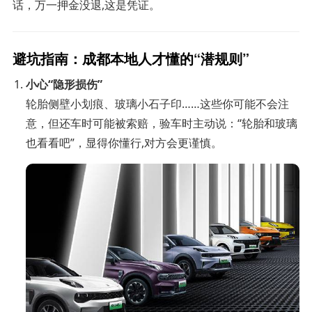
话，万一押金没退,这是凭证。
避坑指南：成都本地人才懂的“潜规则”
小心“隐形损伤”
轮胎侧壁小划痕、玻璃小石子印……这些你可能不会注
意，但还车时可能被索赔，验车时主动说：“轮胎和玻璃
也看看吧”，显得你懂行,对方会更谨慎。