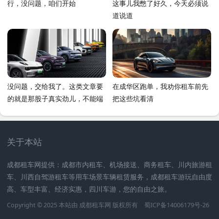
行，没问题，咱们开始
这事儿我憋了好久，今天必须说
道说道
没问题，交给我了。这类文章要
在成华区跑单，我劝你租车前先
的就是那股子真实劲儿，不能端
把这些坑看清
着。我这就给你整一篇，保准接
地气，读着就像老朋友在跟你唠
嗑
关于本站
成都租车网提供：成都市内租车、机场接送、商务租车、川内旅游租
车、川西自驾游租车等用车场景车辆租赁服务，成都租车游玩自由度
高、车型丰富、经济实惠，四川车游，您的自由之旅。
Copyright © 2025 本站由
成都租车网
版权所有
蜀ICP备14006179号-26