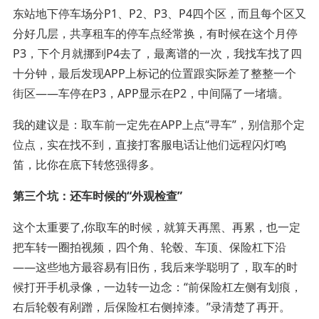
东站地下停车场分P1、P2、P3、P4四个区，而且每个区又
分好几层，共享租车的停车点经常换，有时候在这个月停
P3，下个月就挪到P4去了，最离谱的一次，我找车找了四
十分钟，最后发现APP上标记的位置跟实际差了整整一个
街区——车停在P3，APP显示在P2，中间隔了一堵墙。
我的建议是：取车前一定先在APP上点“寻车”，别信那个定
位点，实在找不到，直接打客服电话让他们远程闪灯鸣
笛，比你在底下转悠强得多。
第三个坑：还车时候的“外观检查”
这个太重要了,你取车的时候，就算天再黑、再累，也一定
把车转一圈拍视频，四个角、轮毂、车顶、保险杠下沿
——这些地方最容易有旧伤，我后来学聪明了，取车的时
候打开手机录像，一边转一边念：“前保险杠左侧有划痕，
右后轮毂有剐蹭，后保险杠右侧掉漆。”录清楚了再开。