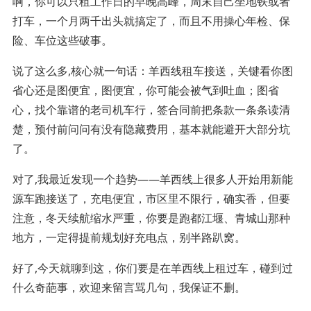
啊，你可以只租工作日的早晚高峰，周末自己坐地铁或者
打车，一个月两千出头就搞定了，而且不用操心年检、保
险、车位这些破事。
说了这么多,核心就一句话：羊西线租车接送，关键看你图
省心还是图便宜，图便宜，你可能会被气到吐血；图省
心，找个靠谱的老司机车行，签合同前把条款一条条读清
楚，预付前问问有没有隐藏费用，基本就能避开大部分坑
了。
对了,我最近发现一个趋势——羊西线上很多人开始用新能
源车跑接送了，充电便宜，市区里不限行，确实香，但要
注意，冬天续航缩水严重，你要是跑都江堰、青城山那种
地方，一定得提前规划好充电点，别半路趴窝。
好了,今天就聊到这，你们要是在羊西线上租过车，碰到过
什么奇葩事，欢迎来留言骂几句，我保证不删。