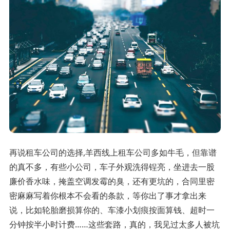
再说租车公司的选择,羊西线上租车公司多如牛毛，但靠谱
的真不多，有些小公司，车子外观洗得锃亮，坐进去一股
廉价香水味，掩盖空调发霉的臭，还有更坑的，合同里密
密麻麻写着你根本不会看的条款，等你出了事才拿出来
说，比如轮胎磨损算你的、车漆小划痕按面算钱、超时一
分钟按半小时计费……这些套路，真的，我见过太多人被坑