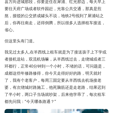
县方向进城那段，你要是住在犀浦、红光那边，每天早上
要往天府广场或者软件园赶，光靠公共交通，那真是煎
熬，接驳的公交挤成罐头不说，地铁2号线到了犀浦站之
后，你再往南走，还得倒腾，所以很多人选择租车接送，
省心。
但这里头有门道。
我见过太多人,在羊西线上租车就是为了接送孩子上下学或
者接机送站，双流机场嘛，从羊西线过去，走绕城或者三
环都行，正常40分钟到一个小时，不堵的话，可问题是，
成都这些年修路修得，你今天走得好好的路，明天就封
了，我有个老客户，每周三固定要从羊西线去机场接老
婆，有次绕城封路施工，他死脑筋还是走老路，结果迟到
了半小时，两口子当场就吵架，后来他学乖了，每次租车
都先问我：“今天哪条路通？”