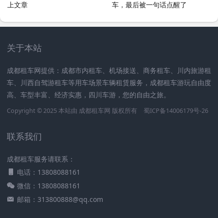
上文章
车，最后被一句话点醒了
关于本站
成都租车网提供：成都市内租车、机场接送、商务租车、川内旅游租
车、川西自驾游租车等用车场景车辆租赁服务，成都租车游玩自由度
高、车型丰富、经济实惠，四川车游，您的自由之旅。
Copyright © 2025 本站由
成都租车网
版权所有
蜀ICP备14006179号-26
联系我们
成都租车服务请联系：
电话：13808088161
微信：13808088161
邮箱：313800888@qq.com