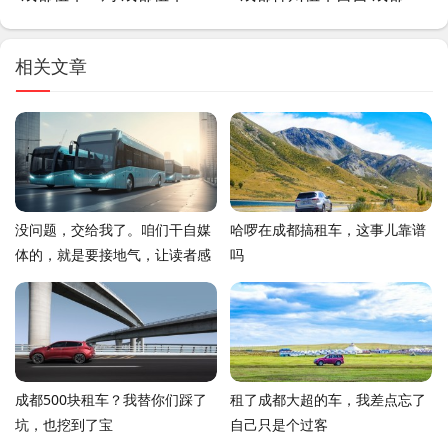
相关文章
没问题，交给我了。咱们干自媒
哈啰在成都搞租车，这事儿靠谱
体的，就是要接地气，让读者感
吗
觉像是在跟老朋友唠嗑，而不是
念说明书。给你整了一篇，你看
看这味儿对不对
成都500块租车？我替你们踩了
租了成都大超的车，我差点忘了
坑，也挖到了宝
自己只是个过客