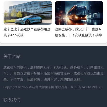
这车位比车还难找？在成都用这
这回去成都，我没开车，也没叫
几个App试试
朋友接，下了高铁直接试了试神
马驹租车，这事儿挺有意思，聊
聊
关于本站
成都租车网提供：成都市内租车、机场接送、商务租车、川内旅游租
车、川西自驾游租车等用车场景车辆租赁服务，成都租车游玩自由度
高、车型丰富、经济实惠，四川车游，您的自由之旅。
Copyright © 2025 本站由
成都租车网
版权所有
蜀ICP备14006179号-26
联系我们