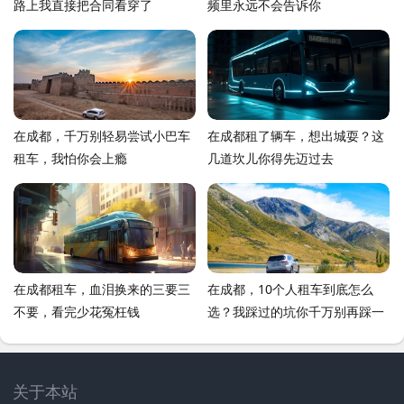
路上我直接把合同看穿了
频里永远不会告诉你
在成都，千万别轻易尝试小巴车
在成都租了辆车，想出城耍？这
租车，我怕你会上瘾
几道坎儿你得先迈过去
在成都租车，血泪换来的三要三
在成都，10个人租车到底怎么
不要，看完少花冤枉钱
选？我踩过的坑你千万别再踩一
次
关于本站